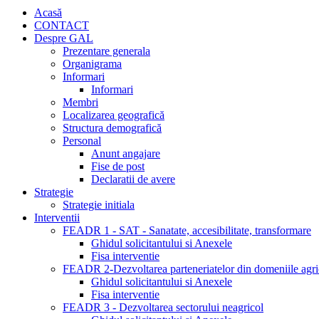
Acasă
CONTACT
Despre GAL
Prezentare generala
Organigrama
Informari
Informari
Membri
Localizarea geografică
Structura demografică
Personal
Anunt angajare
Fise de post
Declaratii de avere
Strategie
Strategie initiala
Interventii
FEADR 1 - SAT - Sanatate, accesibilitate, transformare
Ghidul solicitantului si Anexele
Fisa interventie
FEADR 2-Dezvoltarea parteneriatelor din domeniile agric
Ghidul solicitantului si Anexele
Fisa interventie
FEADR 3 - Dezvoltarea sectorului neagricol