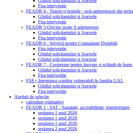
Ghidul solicitantului si Anexele
Fisa interventie
FEADR 4 - Tinerii și femeile - noii antreprenori din terito
Ghidul solicitantului si Anexele
Fisa interventie
FEADR 5-Oricine poate fi antreprenor
Ghidul solicitantului si Anexele
Fisa interventie
FEADR 6 - Servicii pentru Comunitate Durabilă
Fisa interventie
Ghidul solicitantului si Anexele
Ghidul solicitantului si Anexele
FEADR 7 - Cooperare pentru inovare și schimb de bune 
Ghidul solicitantului si Anexele
Fisa interventie
FSE+ Integrarea copiilor vulnerabili în familia GAL
Ghidul solicitantului si Anexele
Fisa interventie
Apeluri de selectie
calendare estimative
FEADR 1 - SAT - Sanatate, accesibilitate, transformare
sesiunea 1 anul 2026
sesiunea 1 anul 2026
sesiunea 1 anul 2026
sesiunea 2 anul 2026