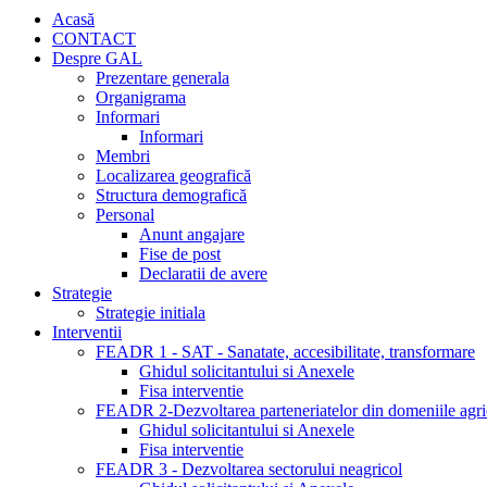
Acasă
CONTACT
Despre GAL
Prezentare generala
Organigrama
Informari
Informari
Membri
Localizarea geografică
Structura demografică
Personal
Anunt angajare
Fise de post
Declaratii de avere
Strategie
Strategie initiala
Interventii
FEADR 1 - SAT - Sanatate, accesibilitate, transformare
Ghidul solicitantului si Anexele
Fisa interventie
FEADR 2-Dezvoltarea parteneriatelor din domeniile agric
Ghidul solicitantului si Anexele
Fisa interventie
FEADR 3 - Dezvoltarea sectorului neagricol