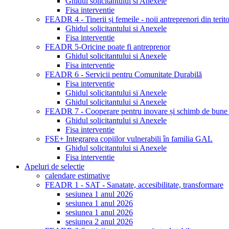
Ghidul solicitantului si Anexele
Fisa interventie
FEADR 4 - Tinerii și femeile - noii antreprenori din terito
Ghidul solicitantului si Anexele
Fisa interventie
FEADR 5-Oricine poate fi antreprenor
Ghidul solicitantului si Anexele
Fisa interventie
FEADR 6 - Servicii pentru Comunitate Durabilă
Fisa interventie
Ghidul solicitantului si Anexele
Ghidul solicitantului si Anexele
FEADR 7 - Cooperare pentru inovare și schimb de bune 
Ghidul solicitantului si Anexele
Fisa interventie
FSE+ Integrarea copiilor vulnerabili în familia GAL
Ghidul solicitantului si Anexele
Fisa interventie
Apeluri de selectie
calendare estimative
FEADR 1 - SAT - Sanatate, accesibilitate, transformare
sesiunea 1 anul 2026
sesiunea 1 anul 2026
sesiunea 1 anul 2026
sesiunea 2 anul 2026