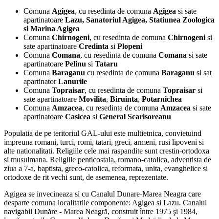
Comuna
Agigea
, cu resedinta de comuna
Agigea
si sate
apartinatoare
Lazu, Sanatoriul Agigea, Statiunea Zoologica
si Marina Agigea
Comuna
Chirnogeni
, cu resedinta de comuna
Chirnogeni
si
sate apartinatoare
Credinta
si
Plopeni
Comuna
Comana
, cu resedinta de comuna
Comana
si sate
apartinatoare
Pelinu
si
Tataru
Comuna
Baraganu
cu resedinta de comuna
Baraganu
si sat
apartinator
Lanurile
Comuna
Topraisar
, cu resedinta de comuna
Topraisar
si
sate apartinatoare
Movilita
,
Biruinta
,
Potarnichea
Comuna
Amzacea
, cu resedinta de comuna
Amzacea
si sate
apartinatoare
Casicea
si
General
Scarisoreanu
Populatia de pe teritoriul GAL-ului este multietnica, convietuind
impreuna romani, turci, romi, tatari, greci, armeni, rusi lipoveni si
alte nationalitati. Religiile cele mai raspandite sunt crestin-ortodoxa
si musulmana. Religiile penticostala, romano-catolica, adventista de
ziua a 7-a, baptista, greco-catolica, reformata, unita, evanghelice si
ortodoxe de rit vechi sunt, de asemenea, reprezentate.
Agigea se invecineaza si cu Canalul Dunare-Marea Neagra care
desparte comuna localitatile componente: Agigea si Lazu. Canalul
navigabil Dunăre - Marea Neagră, construit între 1975 şi 1984,