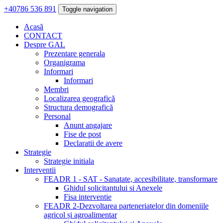
+40786 536 891
Toggle navigation
Acasă
CONTACT
Despre GAL
Prezentare generala
Organigrama
Informari
Informari
Membri
Localizarea geografică
Structura demografică
Personal
Anunt angajare
Fise de post
Declaratii de avere
Strategie
Strategie initiala
Interventii
FEADR 1 - SAT - Sanatate, accesibilitate, transformare
Ghidul solicitantului si Anexele
Fisa interventie
FEADR 2-Dezvoltarea parteneriatelor din domeniile
agricol și agroalimentar