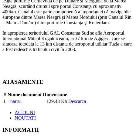
leagă porturile Cernavodă de pe Dunăre şi Medgidia de la Marea
Neagră, scurtând drumul spre portul Constanţa cu aproximativ
400km. Canalul este parte componentă a importantei căi navigabile
europene dintre Marea Neagră şi Marea Nordului (prin Canalul Rin
– Main - Dunăre) între porturile Constanţa şi Rotterdam.
In apropierea teritoriului GAL Constanta Sud se afla Aeroportul
International Mihail Kogalniceanu, la 37 km de Agigea - care se
situeaza totodata la 13 km distanta de aeroportul utilitar Tuzla a care
a fost redeschis traficului civil în 2003.
ATASAMENTE
#
Nume document
Dimensiune
1
- harta1
129.43 Kb
Descarca
ACTIUNI
NOUTATI
INFORMATII