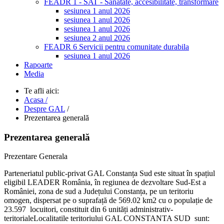
FEADR 1 - SAT - Sanatate, accesibilitate, transformare
sesiunea 1 anul 2026
sesiunea 1 anul 2026
sesiunea 1 anul 2026
sesiunea 2 anul 2026
FEADR 6 Servicii pentru comunitate durabila
sesiunea 1 anul 2026
Rapoarte
Media
Te afli aici:
Acasa /
Despre GAL
/
Prezentarea generală
Prezentarea generală
Prezentare Generala
Parteneriatul public-privat GAL Constanța Sud este situat în spațiul
eligibil LEADER România, în regiunea de dezvoltare Sud-Est a
României, zona de sud a Județului Constanța, pe un teritoriu
omogen, dispersat pe o suprafață de 569.02 km2 cu o populație de
23.597 locuitori, constituit din 6 unități administrativ-
teritorialeLocalitatile teritoriului GAL CONSTANTA SUD sunt: