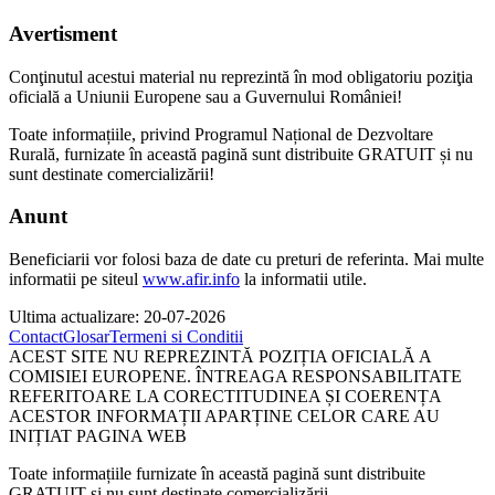
Avertisment
Conţinutul acestui material nu reprezintă în mod obligatoriu poziţia
oficială a Uniunii Europene sau a Guvernului României!
Toate informațiile, privind Programul Național de Dezvoltare
Rurală, furnizate în această pagină sunt distribuite GRATUIT și nu
sunt destinate comercializării!
Anunt
Beneficiarii vor folosi baza de date cu preturi de referinta. Mai multe
informatii pe siteul
www.afir.info
la informatii utile.
Ultima actualizare: 20-07-2026
Contact
Glosar
Termeni si Conditii
ACEST SITE NU REPREZINTĂ POZIȚIA OFICIALĂ A
COMISIEI EUROPENE. ÎNTREAGA RESPONSABILITATE
REFERITOARE LA CORECTITUDINEA ȘI COERENȚA
ACESTOR INFORMAȚII APARȚINE CELOR CARE AU
INIȚIAT PAGINA WEB
Toate informațiile furnizate în această pagină sunt distribuite
GRATUIT și nu sunt destinate comercializării