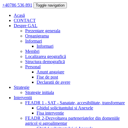
+40786 536 891
Toggle navigation
Acasă
CONTACT
Despre GAL
Prezentare generala
Organigrama
Informari
Informari
Membri
Localizarea geografică
Structura demografică
Personal
Anunt angajare
Fise de post
Declaratii de avere
Strategie
Strategie initiala
Interventii
FEADR 1 - SAT - Sanatate, accesibilitate, transformare
Ghidul solicitantului si Anexele
Fisa interventie
FEADR 2-Dezvoltarea parteneriatelor din domeniile
agricol și agroalimentar