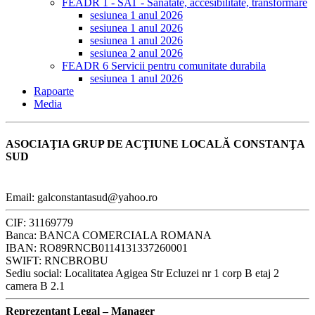
FEADR 1 - SAT - Sanatate, accesibilitate, transformare
sesiunea 1 anul 2026
sesiunea 1 anul 2026
sesiunea 1 anul 2026
sesiunea 2 anul 2026
FEADR 6 Servicii pentru comunitate durabila
sesiunea 1 anul 2026
Rapoarte
Media
ASOCIAŢIA GRUP DE ACŢIUNE LOCALĂ CONSTANŢA
SUD
Email: galconstantasud@yahoo.ro
CIF: 31169779
Banca: BANCA COMERCIALA ROMANA
IBAN: RO89RNCB0114131337260001
SWIFT: RNCBROBU
Sediu social: Localitatea Agigea Str Ecluzei nr 1 corp B etaj 2
camera B 2.1
Reprezentant Legal – Manager