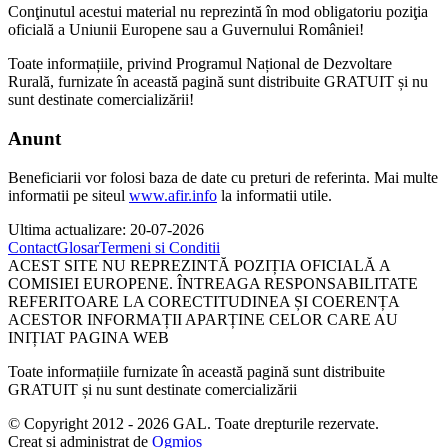
Conţinutul acestui material nu reprezintă în mod obligatoriu poziţia
oficială a Uniunii Europene sau a Guvernului României!
Toate informațiile, privind Programul Național de Dezvoltare
Rurală, furnizate în această pagină sunt distribuite GRATUIT și nu
sunt destinate comercializării!
Anunt
Beneficiarii vor folosi baza de date cu preturi de referinta. Mai multe
informatii pe siteul
www.afir.info
la informatii utile.
Ultima actualizare: 20-07-2026
Contact
Glosar
Termeni si Conditii
ACEST SITE NU REPREZINTĂ POZIȚIA OFICIALĂ A
COMISIEI EUROPENE. ÎNTREAGA RESPONSABILITATE
REFERITOARE LA CORECTITUDINEA ȘI COERENȚA
ACESTOR INFORMAȚII APARȚINE CELOR CARE AU
INIȚIAT PAGINA WEB
Toate informațiile furnizate în această pagină sunt distribuite
GRATUIT și nu sunt destinate comercializării
© Copyright 2012 - 2026 GAL. Toate drepturile rezervate.
Creat și administrat de
Ogmios