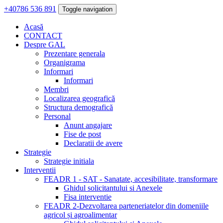
+40786 536 891
Toggle navigation
Acasă
CONTACT
Despre GAL
Prezentare generala
Organigrama
Informari
Informari
Membri
Localizarea geografică
Structura demografică
Personal
Anunt angajare
Fise de post
Declaratii de avere
Strategie
Strategie initiala
Interventii
FEADR 1 - SAT - Sanatate, accesibilitate, transformare
Ghidul solicitantului si Anexele
Fisa interventie
FEADR 2-Dezvoltarea parteneriatelor din domeniile
agricol și agroalimentar